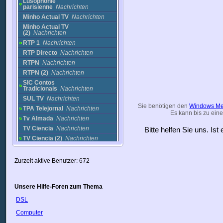
Lusophonie
parisienne
Nachrichten
Minho Actual TV
Nachrichten
Minho Actual TV
(2)
Nachrichten
RTP 1
Nachrichten
RTP Directo
Nachrichten
RTPN
Nachrichten
RTPN (2)
Nachrichten
SIC Contos
Tradicionais
Nachrichten
SUL TV
Nachrichten
Sie benötigen den
Windows Me
TPA Telejornal
Nachrichten
Es kann bis zu eine
Tv Almada
Nachrichten
TV Ciencia
Nachrichten
Bitte helfen Sie uns. Is
TV Ciencia (2)
Nachrichten
TV Horizonte (2)
Nachrichten
TV Net (Portugal)
Nachrichten
Zurzeit aktive Benutzer: 672
TV Tejo
Nachrichten
Puerto Rico
Unsere Hilfe-Foren zum Thema
Rumänien
Russland
DSL
Saudi-Arabien
Computer
Schweden