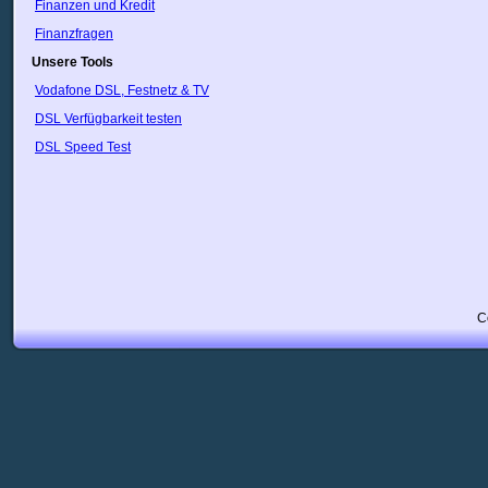
Schweiz
Finanzen und Kredit
Slowakei
Finanzfragen
Slowenien
Unsere Tools
Spanien
Sri Lanka
Vodafone DSL, Festnetz & TV
Südafrika
DSL Verfügbarkeit testen
Syrien
Taiwan
DSL Speed Test
Thailand
Trinidad
Tschechische Republik
Türkei
Ukraine
Ungarn
Uruguay
USA
Usbekistan
C
Vatikan
Venezuela
VietNam
Weißrussland
Zypern
Ägypten
Österreich