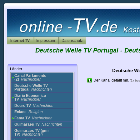
Mexiko
Neukaledonien
NewZealand
Nicaragua
Niederlande
Norwegen
Pakistan
Internet TV
Impressum
Datenschutz
Panama
Peru
Deutsche Welle TV Portugal - Deut
Philippinen
Polen
Portugal
Länder
Deutsche We
Canal Parlamento
(2)
Nachrichten
Der Kanal gefällt mir.
(2x be
Deutsche Welle TV
Portugal
Nachrichten
Diario Economico
TV
Nachrichten
Douro TV
Nachrichten
Enlace
Religion
Fama TV
Nachrichten
Guimaraes TV
Nachrichten
Guimaraes TV (gmr
TV)
Nachrichten