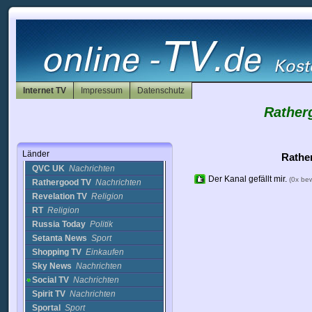
[London]
Cams
Loch Ness Cam
Cams
Ministry of sound
Musik
Moovee
Film
Movies 4 Men
Film
MTA
Religion
MTA 3 Al Arabiyah
Religion
Internet TV
Impressum
Datenschutz
MTA 3 Int English
Nachrichten
Rather
MTA Muslim TV
Religion
Peace TV
Religion
Peace TV India
Nachrichten
Länder
Quran Urdu
Nachrichten
Rathe
QVC UK
Nachrichten
Der Kanal gefällt mir.
(0x be
Rathergood TV
Nachrichten
Revelation TV
Religion
RT
Religion
Russia Today
Politik
Setanta News
Sport
Shopping TV
Einkaufen
Sky News
Nachrichten
Social TV
Nachrichten
Spirit TV
Nachrichten
Sportal
Sport