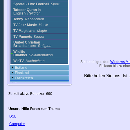
Sportal - Live Football
Sport
Tafseer Quran in
English
Religion
Tenby
Nachrichten
TV Jazz Music
Musik
TV Magicians
Magie
TV Puppets
Kinder
United Christian
Broadcasters
Religion
Wildlife
Channel
Dokumentation
WinTV
Nachrichten
Sie benötigen den
Windows Me
Es kann bis zu eine
Estland
Finnland
Bitte helfen Sie uns. Is
Frankreich
Georgia
Griechenland
Zurzeit aktive Benutzer: 690
Guyana
Haiti
Honduras
Unsere Hilfe-Foren zum Thema
Hongkong
Indien
DSL
Indonesien
Computer
Irak