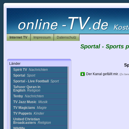
Peace TV
Religion
Peace TV India
Nachrichten
Quran Urdu
Nachrichten
QVC UK
Nachrichten
Rathergood TV
Nachrichten
Revelation TV
Religion
RT
Religion
Internet TV
Impressum
Datenschutz
Russia Today
Politik
Sportal - Sports 
Setanta News
Sport
Shopping TV
Einkaufen
Sky News
Nachrichten
Länder
Social TV
Nachrichten
Sp
Spirit TV
Nachrichten
Der Kanal gefällt mir.
(2x be
Sportal
Sport
Sportal - Live Football
Sport
Tafseer Quran in
English
Religion
Tenby
Nachrichten
TV Jazz Music
Musik
TV Magicians
Magie
TV Puppets
Kinder
United Christian
Broadcasters
Religion
Wildlife