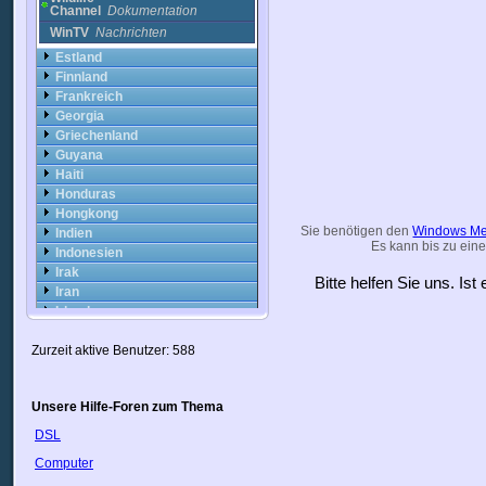
Channel
Dokumentation
WinTV
Nachrichten
Estland
Finnland
Frankreich
Georgia
Griechenland
Guyana
Haiti
Honduras
Hongkong
Sie benötigen den
Windows Me
Indien
Es kann bis zu eine
Indonesien
Irak
Bitte helfen Sie uns. Is
Iran
Irland
Island
Zurzeit aktive Benutzer: 588
Israel
Italien
Japan
Unsere Hilfe-Foren zum Thema
Jordan
Kanada
DSL
Kasachstan
Computer
Katar