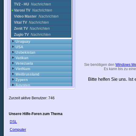
TV2 - HU
Nachrichten
Varosi TV
Nachrichten
Video Master
Nachrichten
Vital TV
Nachrichten
Zenit TV
Nachrichten
Zuglo TV
Nachrichten
Uruguay
USA
Usbekistan
Vatikan
Venezuela
Sie benötigen den
Windows Me
VietNam
Es kann bis zu eine
Weißrussland
Bitte helfen Sie uns. Is
Zypern
Ägypten
Österreich
Zurzeit aktive Benutzer: 746
Unsere Hilfe-Foren zum Thema
DSL
Computer