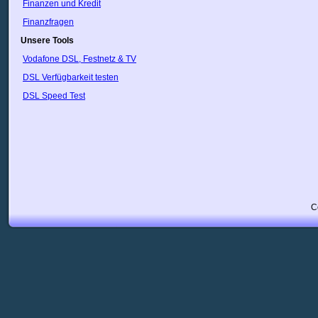
Finanzen und Kredit
Finanzfragen
Unsere Tools
Vodafone DSL, Festnetz & TV
DSL Verfügbarkeit testen
DSL Speed Test
C