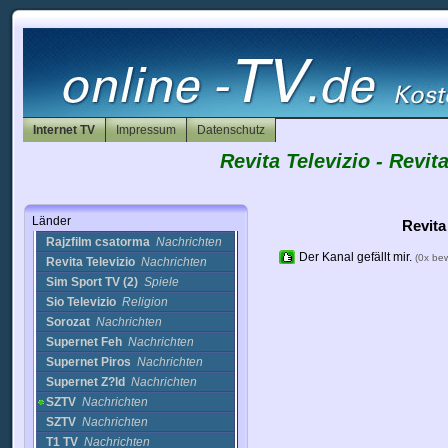
Info 24
Nachrichten
Info24 TV
Nachrichten
M1 Hungary
Nachrichten
M1 TV
Sport
m1h
Nachrichten
M2
Nachrichten
Internet TV
Mellita TV
Nachrichten
Impressum
Datenschutz
Minimax TV
Kinder
Revita Televizio - Rev
NY TV
Nachrichten
Nyiregyhaza TV
(Hungary)
Nachrichten
Länder
Radio 93.6 FM
Musik
Revita
Rajzfilm csatorma
Nachrichten
Der Kanal gefällt mir.
(0x be
Revita Televizio
Nachrichten
Sim Sport TV (2)
Spiele
Sio Televizio
Religion
Sorozat
Nachrichten
Supernet Feh
Nachrichten
Supernet Piros
Nachrichten
Supernet Z?ld
Nachrichten
SZTV
Nachrichten
SZTV
Nachrichten
T1 TV
Nachrichten