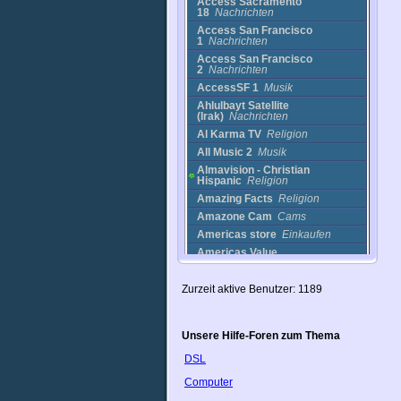
Access Sacramento
18
Nachrichten
Access San Francisco
1
Nachrichten
Access San Francisco
2
Nachrichten
AccessSF 1
Musik
Ahlulbayt Satellite
(Irak)
Nachrichten
Al Karma TV
Religion
All Music 2
Musik
Almavision - Christian
Hispanic
Religion
Amazing Facts
Religion
Amazone Cam
Cams
Americas store
Einkaufen
Americas Value
Channel
Nachrichten
Andisheh
Nachrichten
Zurzeit aktive Benutzer: 1189
Annenberg
Bildung
ANTV
sonstige
Anzoategui tv
Nachrichten
Unsere Hilfe-Foren zum Thema
Ariana TV
DSL
Afghanistan
Religion
Ashur TV
Nachrichten
Computer
Asian small-clawed Otters