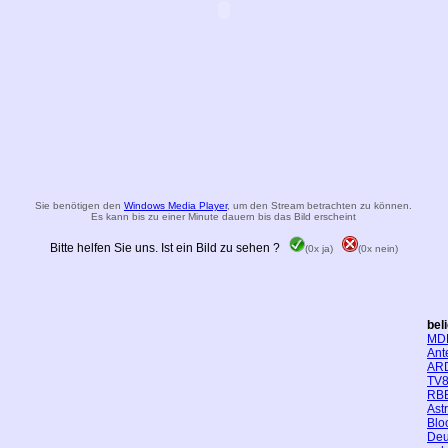
Sie benötigen den
Windows Media Player
, um den Stream betrachten zu können.
Es kann bis zu einer Minute dauern bis das Bild erscheint
Bitte helfen Sie uns. Ist ein Bild zu sehen ?
(0x ja)
(0x nein)
bel
MD
Ant
AR
TV8
RBB
Ast
Blo
Deu