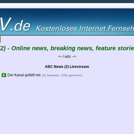
) - Online news, breaking news, feature stori
<--! ads -->
ABC News (2) Livestream
Der Kanal gefällt mir.
(2x bewertet, 128x gesehen)