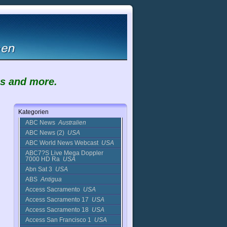
3ABN Latino
USA
3TV HD
China
5 TV
Ukraine
7 News
Belize
7 Weather Now
USA
A Haber Kanali
Türkei
A-Channel
Kanada
A-Pac
Australien
es and more.
A1
England
A1 Meteo
England
ABC 6 - Action News Now
USA
Kategorien
ABC 7 WJLA-TV
USA
ABC News
Australien
ABC News (2)
USA
ABC World News Webcast
USA
ABC7?S Live Mega Doppler
7000 HD Ra
USA
Abn Sat 3
USA
ABS
Antigua
Access Sacramento
USA
Access Sacramento 17
USA
Access Sacramento 18
USA
Access San Francisco 1
USA