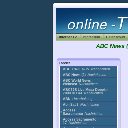
(Radio) O-N Radio 1240
Musik
(Ski) Camelback
Sport
(traffic) Highway 15
Cams
(traffic) Highway 210
Cams
(traffic) Olelo
Cams
3ABN
Religion
Internet TV
3ABN Latino
Impressum
Nachrichten
Datenschutz
444Read
Bildung
ABC News (2
7 Weather Now
Nachrichten
90 rock
Musik
ABC 6 - Action News
Länder
Now
Nachrichten
ABC 7 WJLA-TV
Nachrichten
ABC News (2)
Nachrichten
ABC World News
Webcast
Nachrichten
ABC7?S Live Mega Doppler
7000 HD Ra
Nachrichten
ABN
Unterhaltung
Abn Sat 3
Nachrichten
Access
Sacramento
Nachrichten
Access Sacramento
17
Nachrichten