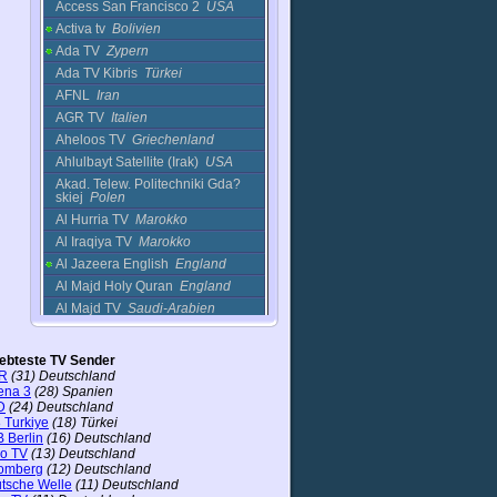
Access San Francisco 2
USA
Activa tv
Bolivien
Ada TV
Zypern
Ada TV Kibris
Türkei
AFNL
Iran
AGR TV
Italien
Aheloos TV
Griechenland
Ahlulbayt Satellite (Irak)
USA
Akad. Telew. Politechniki Gda?
skiej
Polen
Al Hurria TV
Marokko
Al Iraqiya TV
Marokko
Al Jazeera English
England
Al Majd Holy Quran
England
Al Majd TV
Saudi-Arabien
Al Manar
Libanon
Al Masar TV
Irak
iebteste TV Sender
Al Quds al Arabi
Libanon
R
(31) Deutschland
ena 3
(28) Spanien
Al Rasheed
Arabische Emirate
D
(24) Deutschland
Al Resalah
Ägypten
 Turkiye
(18) Türkei
 Berlin
(16) Deutschland
Al Watan Plus
Kuwait
ro TV
(13) Deutschland
Al-Kawthar
Iran
omberg
(12) Deutschland
tsche Welle
(11) Deutschland
Al-Sharqiya
Irak