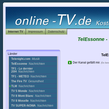
Qatar TV
Nachrichten
R. King TV
Nachrichten
Rail TV
Reise
RE TV
Nachrichten
relavista-Jazeera
Nachrichten
Rotana Cinema TV (Arabic
movies)
Film
Internet TV
Impressum
Datenschutz
Seven Casting TV
Musik
TelEssonne -
Seven Pop Rock TV
Musik
Seven TV (Hip Hop)
Musik
Sunvibz TV
Musik
Länder
Tele 102
Nachrichten
TelE
Telenight.com
Musik
Der Kanal gefällt mir.
(0x be
TelEssonne
Nachrichten
TF1 - Le dernier
20H
Nachrichten
TF1 - METEO
Nachrichten
The Fire TV
Gesundheit
TLM
Nachrichten
TV 5 Monde
Nachrichten
TV 8 Mont Blanc
Nachrichten
TV 8 Moselle
Nachrichten
TV SUPER-NOWA
Nachrichten