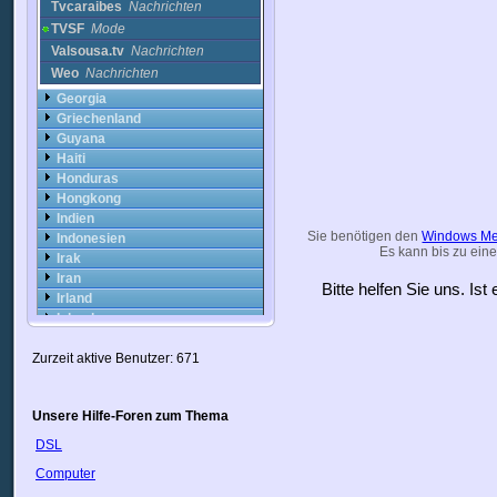
Tvcaraibes
Nachrichten
TVSF
Mode
Valsousa.tv
Nachrichten
Weo
Nachrichten
Georgia
Griechenland
Guyana
Haiti
Honduras
Hongkong
Indien
Sie benötigen den
Windows Me
Indonesien
Es kann bis zu eine
Irak
Iran
Bitte helfen Sie uns. Is
Irland
Island
Israel
Zurzeit aktive Benutzer: 671
Italien
Japan
Jordan
Unsere Hilfe-Foren zum Thema
Kanada
Kasachstan
DSL
Katar
Computer
Kolumbien