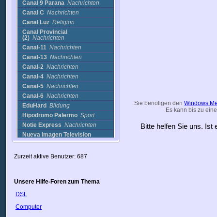
Canal 9 Parana
Nachrichten
Canal C
Nachrichten
Canal Luz
Religion
Canal Provincial
(2)
Nachrichten
Canal-11
Nachrichten
Canal-13
Nachrichten
Canal-2
Nachrichten
Canal-4
Nachrichten
Canal-5
Nachrichten
Canal-6
Nachrichten
Sie benötigen den
Windows Me
EduHard
Bildung
Es kann bis zu eine
Hipodromo Palermo
Sport
Notie Express
Nachrichten
Bitte helfen Sie uns. Is
Nueva Imagen Television
(Argentina)
Nachrichten
Plan DJ
Musik
Zurzeit aktive Benutzer: 687
PlanDj
Musik
Senado Argentino
Nachrichten
TELESOL
Nachrichten
Unsere Hilfe-Foren zum Thema
TN24Horas
Nachrichten
DSL
TV Interiror
Nachrichten
Computer
Urbania TV
Nachrichten