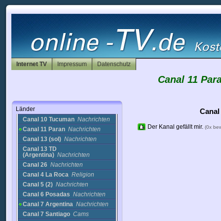
Afghanistan
Albanien
Algerien
Andorra
Antigua
Arabische Emirate
Argentinien
Internet TV
Impressum
Datenschutz
Canal 11 Par
Argentinisima
Satelital
Nachrichten
Buenos Aires Santa Teresita
Canal AVC
Nachrichten
Länder
Canal 10
Nachrichten
Canal
Canal 10 Tucuman
Nachrichten
Der Kanal gefällt mir.
(0x be
Canal 11 Paran
Nachrichten
Canal 13 (sol)
Nachrichten
Canal 13 TD
(Argentina)
Nachrichten
Canal 26
Nachrichten
Canal 4 La Roca
Religion
Canal 5 (2)
Nachrichten
Canal 6 Posadas
Nachrichten
Canal 7 Argentina
Nachrichten
Canal 7 Santiago
Cams