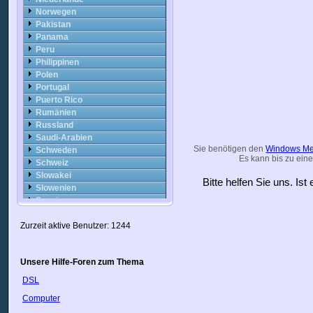
Norwegen
Pakistan
Panama
Peru
Philippinen
Polen
Portugal
Puerto Rico
Rumänien
Russland
Saudi-Arabien
Sie benötigen den
Windows Me
Schweden
Es kann bis zu eine
Schweiz
Slowakei
Bitte helfen Sie uns. Is
Slowenien
Spanien
Sri Lanka
Zurzeit aktive Benutzer: 1244
Südafrika
Syrien
Taiwan
Unsere Hilfe-Foren zum Thema
Thailand
Trinidad
DSL
Tschechische Republik
Computer
Türkei