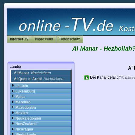
Japan
Jordan
Kanada
Kasachstan
Katar
Kolumbien
Kongo
Internet TV
Impressum
Datenschutz
Korea
Kroatien
Al Manar - Hezbollah
Kuwait
Lettland
Libanon
Länder
Al
Al Manar
Nachrichten
Der Kanal gefällt mir.
(11x b
Al Quds al Arabi
Nachrichten
Litauen
Luxemburg
Malta
Marokko
Mazedonien
Mexiko
Neukaledonien
NewZealand
Nicaragua
Niederlande