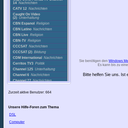
14
Nachrichten
CATV 12
Nachrichten
Caught On Video
(2)
Unterhaltung
CBN Espanol
Religion
CBN Latino
Nachrichten
CBN Live
Religion
CBN-TV
Religion
CCCSAT
Nachrichten
CCCSAT (2)
Bildung
CDM International
Nachrichten
Sie benötigen den
Windows Me
Cerritos TV3
Politik
Es kann bis zu eine
Channel 125
Unterhaltung
Bitte helfen Sie uns. Is
Channel 6
Nachrichten
Channel 77
Nachrichten
Channel Live TV
sonstige
Cheetah Cam
Cams
Zurzeit aktive Benutzer: 664
CHSTV
Nachrichten
Cinema 47
Film
Unsere Hilfe-Foren zum Thema
City Cable 5
Politik
DSL
City channel 26
Politik
City of San Diego
Nachrichten
Computer
Clickextreme
Sport