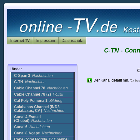
Bloomberg TV UK
Nachrichten
Bloomberg TV US
Business
Bloomberg TV US
(2)
Nachrichten
BYU TV
Bildung
BYU-TV
Religion
BYWN
Sport
Internet TV
Impressum
Datenschutz
C-Span
Nachrichten
C-TN - Conn
C-Span 1
Nachrichten
C-Span 1 (2)
Nachrichten
C-Span 2
Nachrichten
Länder
C-Span 2 (2)
Nachrichten
C
C-Span 3
Nachrichten
Der Kanal gefällt mir.
(0x be
C-TN
Nachrichten
Cable Channel 78
Nachrichten
Cable Channel 78 (2)
Politik
Cal Poly Pomona 1
Bildung
Calabasas Channel [IND3
Calabasas, CA]
Nachrichten
Canal 4 Esquel
(Chubut)
Nachrichten
Canal 6
Nachrichten
Canal 8 Agepe
Nachrichten
Cape Coral Florida TV Channel