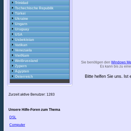
Trinidad
Tschechische Republik
Türkei
Ukraine
Ungarn
Uruguay
USA
Usbekistan
Vatikan
Venezuela
VietNam
Weißrussland
Sie benötigen den
Windows Me
Zypern
Es kann bis zu eine
Ägypten
Bitte helfen Sie uns. Is
Österreich
Zurzeit aktive Benutzer: 1283
Unsere Hilfe-Foren zum Thema
DSL
Computer