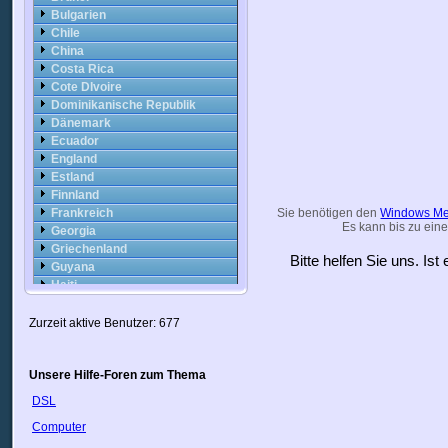
Bulgarien
Chile
China
Costa Rica
Cote DIvoire
Dominikanische Republik
Dänemark
Ecuador
England
Estland
Finnland
Frankreich
Sie benötigen den
Windows Me
Es kann bis zu eine
Georgia
Griechenland
Bitte helfen Sie uns. Is
Guyana
Haiti
Honduras
Hongkong
Zurzeit aktive Benutzer: 677
Indien
Indonesien
Unsere Hilfe-Foren zum Thema
Irak
Iran
DSL
Irland
Computer
Island
Israel