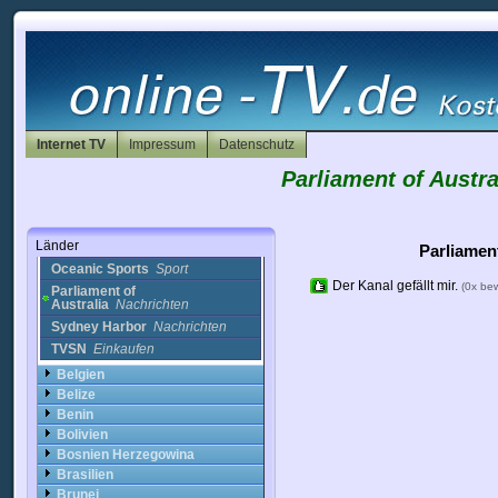
ACC TV
Religion
Bigpond
Sport
Bigpond football
Sport
Bigpond music
Musik
Bigpond Music TV
(Australia)
Musik
Bigpond sport
Sport
Internet TV
Impressum
Datenschutz
Bigpond Sports
Sport
Parliament of Austra
Channel 54
Nachrichten
Expo channel
Einkaufen
Melbourne City Cam
Cams
Länder
Oceanic Sports
Sport
Parliamen
Oceanic Sports
Sport
Der Kanal gefällt mir.
(0x be
Parliament of
Australia
Nachrichten
Sydney Harbor
Nachrichten
TVSN
Einkaufen
Belgien
Belize
Benin
Bolivien
Bosnien Herzegowina
Brasilien
Brunei