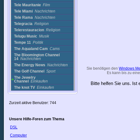
Tele Mauritanie
Film
Tele Miami
Nachrichten
Tele Rama
Nachrichten
Telegracia
Religion
Telerestauracion
Religion
Telugu Music
Musik
Tempe 11
Politik
The Aqualand Cam
Cams
The Bloomington Channel
14
Nachrichten
The Energy News
Nachrichten
Sie benötigen den
Windows Me
The Golf Channel
Sport
Es kann bis zu eine
The Jewelry
Channel
Einkaufen
Bitte helfen Sie uns. Is
The knot TV
Einkaufen
The Word Network
Religion
Thriller Classics
Film
Zurzeit aktive Benutzer: 744
THS-TV
Bildung
THV2
Nachrichten
Tiger Cam
Cams
Unsere Hilfe-Foren zum Thema
TIN - The Islamic
DSL
Network
Einkaufen
Torque TV
Auto
Computer