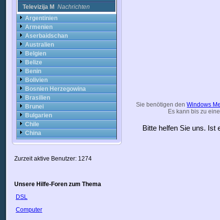
Televizija M
Nachrichten
Argentinien
Armenien
Aserbaidschan
Australien
Belgien
Belize
Benin
Bolivien
Bosnien Herzegowina
Brasilien
Sie benötigen den
Windows Me
Brunei
Es kann bis zu eine
Bulgarien
Chile
Bitte helfen Sie uns. Is
China
Costa Rica
Cote DIvoire
Zurzeit aktive Benutzer: 1274
Dominikanische Republik
Dänemark
Ecuador
Unsere Hilfe-Foren zum Thema
England
Estland
DSL
Finnland
Computer
Frankreich