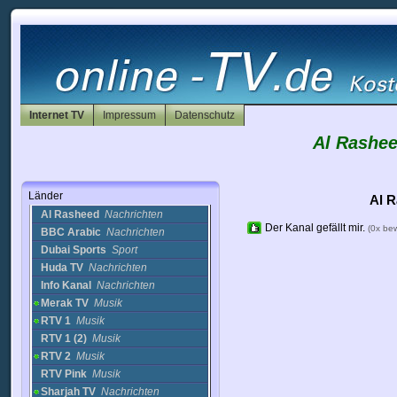
Deutschland
Afghanistan
Internet TV
Impressum
Datenschutz
Albanien
Algerien
Al Rashee
Andorra
Antigua
Arabische Emirate
Länder
Al R
Al Rasheed
Nachrichten
Der Kanal gefällt mir.
(0x be
BBC Arabic
Nachrichten
Dubai Sports
Sport
Huda TV
Nachrichten
Info Kanal
Nachrichten
Merak TV
Musik
RTV 1
Musik
RTV 1 (2)
Musik
RTV 2
Musik
RTV Pink
Musik
Sharjah TV
Nachrichten