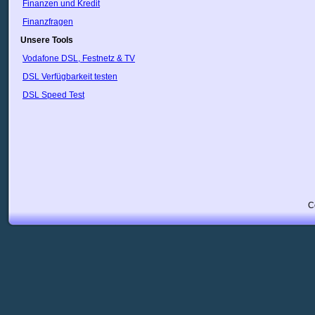
Georgia
Finanzen und Kredit
Griechenland
Finanzfragen
Guyana
Unsere Tools
Haiti
Honduras
Vodafone DSL, Festnetz & TV
Hongkong
DSL Verfügbarkeit testen
Indien
Indonesien
DSL Speed Test
Irak
Iran
Irland
Island
Israel
Italien
Japan
Jordan
Kanada
C
Kasachstan
Katar
Kolumbien
Kongo
Korea
Kroatien
Kuwait
Lettland