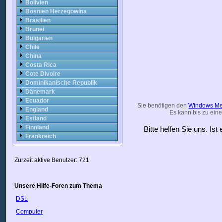
Bolivien
Bosnien Herzegowina
Brasilien
Brunei
Bulgarien
Chile
China
Costa Rica
Cote DIvoire
Dominikanische Republik
Dänemark
Ecuador
Sie benötigen den
Windows Me
England
Es kann bis zu eine
Estland
Finnland
Bitte helfen Sie uns. Is
Frankreich
Georgia
Griechenland
Zurzeit aktive Benutzer: 721
Guyana
Haiti
Honduras
Unsere Hilfe-Foren zum Thema
Hongkong
DSL
Indien
Indonesien
Computer
Irak