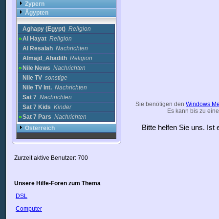
Zypern
Ägypten
Aghapy (Egypt)
Religion
Al Hayat
Religion
Al Resalah
Nachrichten
Almajd_Ahadith
Religion
Nile News
Nachrichten
Nile TV
sonstige
Nile TV Int.
Nachrichten
Sat 7
Nachrichten
Sie benötigen den
Windows Me
Sat 7 Kids
Kinder
Es kann bis zu eine
Sat 7 Pars
Nachrichten
Bitte helfen Sie uns. Is
Österreich
Zurzeit aktive Benutzer: 700
Unsere Hilfe-Foren zum Thema
DSL
Computer