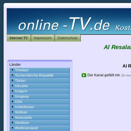
Rumänien
Russland
Saudi-Arabien
Schweden
Schweiz
Slowakei
Slowenien
Internet TV
Impressum
Datenschutz
Spanien
Sri Lanka
Al Resalah
Südafrika
Syrien
Taiwan
Länder
Thailand
Al 
Trinidad
Der Kanal gefällt mir.
Tschechische Republik
(0x be
Türkei
Ukraine
Ungarn
Uruguay
USA
Usbekistan
Vatikan
Venezuela
VietNam
Weißrussland