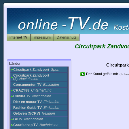
Niederlande
(Beach) Bloemendaal
Cams
AT5
Nachrichten
Avro museumtv
NL
Nachrichten
Bigpond Sports (Fox 3
Internet TV
TV)
Sport
Impressum
Datenschutz
Bloemendaal Beach
Circuitpark Zandvo
Cam
Cams
Brug TV
Nachrichten
BurgenlandTV
Nachrichten
Länder
CH73.NET
Nachrichten
Circuitpark
Circuitpark Zandvoort
Sport
Der Kanal gefällt mir.
(1x be
Circuitpark Zandvoort
(2)
Nachrichten
Consumenten TV
Einkaufen
CRAZY88
Unterhaltung
Cultura TV
Nachrichten
Dier en natuur TV
Einkaufen
Fashion Guide TV
Einkaufen
Geloven (NCRV)
Religion
GPTV
Nachrichten
Graafschap TV
Nachrichten