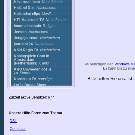
Hilversum best
Nachrichten
Holland Doc
Nachrichten
Hollandse clips
Musik
HT1 Hausruck TV
Nachrichten
Imam alhussain
Religion
Jensen
Nachrichten
Jeugdjournaal
Nachrichten
journaal 24
Nachrichten
KKN Regio TV
Nachrichten
Koningsplein Cam in
Amsterdam
(Netherlands)
Cams
Sie benötigen den
Windows Me
Es kann bis zu eine
KRO Opvoeden doe je
zo
Kinder
Bitte helfen Sie uns. Is
Kurdistan TV
sonstige
Let?s Dance Show
1
Unterhaltung
LottoTv
Nachrichten
Zurzeit aktive Benutzer: 677
Maxx-xs
Film
Museum TV
Einkaufen
National Geographic
Unsere Hilfe-Foren zum Thema
(HQ)
Reise
DSL
NDTV Imagine
Nachrichten
Nederland 1
Nachrichten
Computer
Nederland 2
Nachrichten