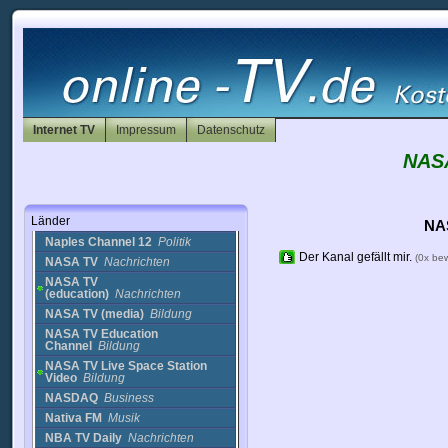
MLB TV
Nachrichten
MMS Physician
Focus
Einkaufen
MNN Ch 34
Nachrichten
MNN Ch 56
Nachrichten
MNN Ch 57
Nachrichten
Internet TV
MNN Ch 57 (2)
Impressum
Nachrichten
Datenschutz
MNN Ch 67
Nachrichten
NASA
Monterey Bay
Nachrichten
MY FOX
HOUSTON
Nachrichten
Länder
Naked Mole Cam
Cams
NA
Naples Channel 12
Politik
Der Kanal gefällt mir.
(0x be
NASA TV
Nachrichten
NASA TV
(education)
Nachrichten
NASA TV (media)
Bildung
NASA TV Education
Channel
Bildung
NASA TV Live Space Station
Video
Bildung
NASDAQ
Business
Nativa FM
Musik
NBA TV Daily
Nachrichten