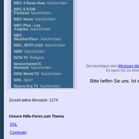
NBC 4 News Raw
Nachrichten
NBC 8 KGW
Portland
Nachrichten
NBC News
Nachrichten
NBC Plus - Los
Angeles
Nachrichten
NBC
WeatherPlus+
Nachrichten
NBC, WVIT ch30
Nachrichten
NBR
Nachrichten
NCN TV
Religion
Newschannel 8
Sie benötigen den
Windows Me
Network
Nachrichten
Es kann bis zu eine
NHK World TV
Nachrichten
NHL
Sport
Bitte helfen Sie uns. Is
Nueva Era TV
Nachrichten
NUR TV
Religion
OA Ministry TV
Religion
Zurzeit aktive Benutzer: 1274
OAHU 52
Nachrichten
OC16
Sport
Unsere Hilfe-Foren zum Thema
OC16 TV
Nachrichten
Octopus Cam
Cams
DSL
OCTT Ch. 13
Nachrichten
Computer
OCTT Ch. 16
Nachrichten