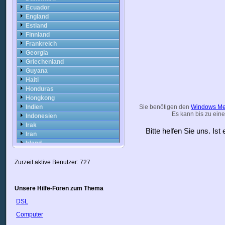
Ecuador
England
Estland
Finnland
Frankreich
Georgia
Griechenland
Guyana
Haiti
Honduras
Hongkong
Indien
Sie benötigen den
Windows Me
Es kann bis zu eine
Indonesien
Irak
Bitte helfen Sie uns. Is
Iran
Irland
Island
Israel
Zurzeit aktive Benutzer: 727
Italien
Japan
Unsere Hilfe-Foren zum Thema
Jordan
Kanada
DSL
Kasachstan
Computer
Katar
Kolumbien