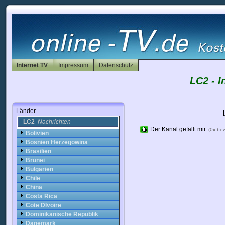
Albanien
Algerien
Andorra
Antigua
Arabische Emirate
Argentinien
Armenien
Internet TV
Impressum
Datenschutz
Aserbaidschan
Australien
LC2 - I
Belgien
Belize
Benin
Länder
LC2
Nachrichten
Der Kanal gefällt mir.
(0x be
Bolivien
Bosnien Herzegowina
Brasilien
Brunei
Bulgarien
Chile
China
Costa Rica
Cote DIvoire
Dominikanische Republik
Dänemark