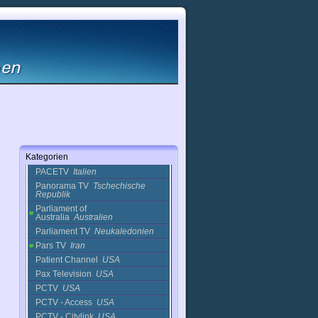
Onda Cadiz
Spanien
Onda Jerez
Spanien
Onda TV
Italien
One News
NewZealand
ONTV
Polen
Oog TV
Niederlande
Oran TV
Algerien
ORT (2)
Russland
OTV
Deutschland
Ouargla TV
Algerien
Ourgla TV
Algerien
Kategorien
P5TV Province 5 TV
Irland
PACETV
Italien
Panorama TV
Tschechische
Republik
Parliament of
Australia
Australien
Parliament TV
Neukaledonien
Pars TV
Iran
Patient Channel
USA
Pax Television
USA
PCTV
USA
PCTV - Access
USA
PCTV - Citylink
USA