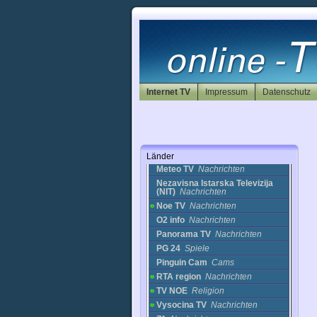
Südafrika
Syrien
Taiwan
Thailand
Trinidad
Tschechische Republik
Internet TV
Impressum
Datenschutz
bTV (3)
Nachrichten
CT24
Nachrichten
Elephants Cam
Cams
Film 1 HDTV
Film
Meteo TV
Nachrichten
Länder
Meteo TV
Nachrichten
Nezavisna Istarska Televizija
(NIT)
Nachrichten
Noe TV
Nachrichten
O2 info
Nachrichten
Panorama TV
Nachrichten
PG 24
Spiele
Pinguin Cam
Cams
RTA region
Nachrichten
TV NOE
Religion
Vysocina TV
Nachrichten