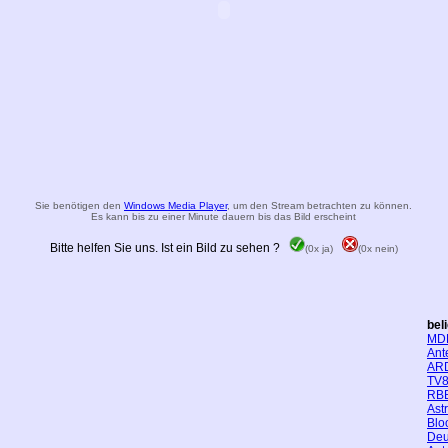
Sie benötigen den
Windows Media Player
, um den Stream betrachten zu können.
Es kann bis zu einer Minute dauern bis das Bild erscheint
Bitte helfen Sie uns. Ist ein Bild zu sehen ?
(0x ja)
(0x nein)
bel
MD
Ant
AR
TV8
RBB
Ast
Blo
Deu