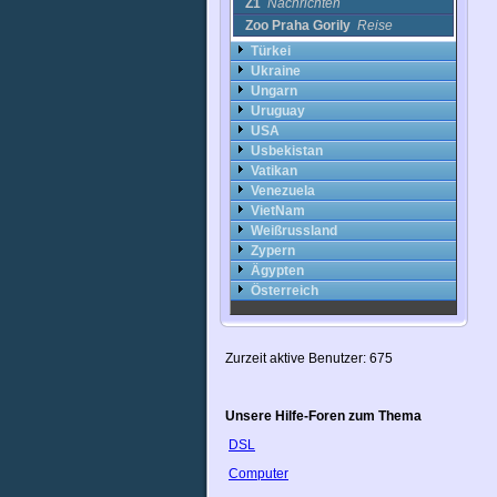
Z1
Nachrichten
Zoo Praha Gorily
Reise
Türkei
Ukraine
Ungarn
Uruguay
USA
Usbekistan
Vatikan
Venezuela
VietNam
Weißrussland
Zypern
Ägypten
Österreich
Zurzeit aktive Benutzer: 675
Unsere Hilfe-Foren zum Thema
DSL
Computer