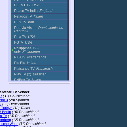
PCTV ETV
USA
Peace TV India
England
Pelagos TV
Italien
PEN TV
Iran
Peravia Vision
Dominikanische
Republik
Peta TV
USA
PGTV
USA
Philippines TV -
untv
Philippinen
PI6ATV
Niederlande
Piu Blu
Italien
Plaisance TV
Frankreich
Play TV (2)
Brasilien
PNBox TV
Italien
POA TV
Brasilien
POD TV (Japan)
Japan
iebteste TV Sender
R
(31) Deutschland
Politiek 24
Niederlande
ena 3
(28) Spanien
Ponte Rio Niteroi
Brasilien
D
(23) Deutschland
 Turkiye
(18) Türkei
Ponte Rio Niteroi (2)
Brasilien
 Berlin
(16) Deutschland
Pop-ip (I)
Israel
ro TV
(13) Deutschland
Pop-ip (II)
Israel
omberg
(12) Deutschland
tsche Welle
(11) Deutschland
Pratech TV
Rumänien