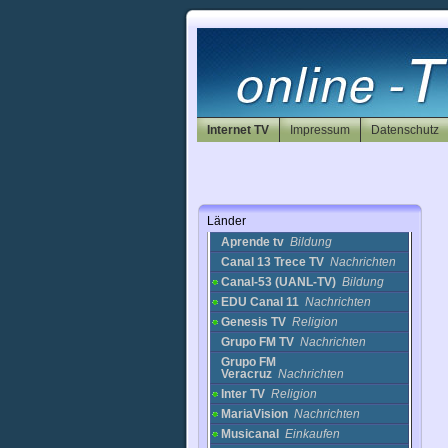
Korea
Kroatien
Kuwait
Lettland
Libanon
Litauen
Luxemburg
Internet TV
Impressum
Datenschutz
Malta
Marokko
Mazedonien
Mexiko
Länder
Aguascalientes TV
Politik
Aprende tv
Bildung
Canal 13 Trece TV
Nachrichten
Canal-53 (UANL-TV)
Bildung
EDU Canal 11
Nachrichten
Genesis TV
Religion
Grupo FM TV
Nachrichten
Grupo FM
Veracruz
Nachrichten
Inter TV
Religion
MariaVision
Nachrichten
Musicanal
Einkaufen