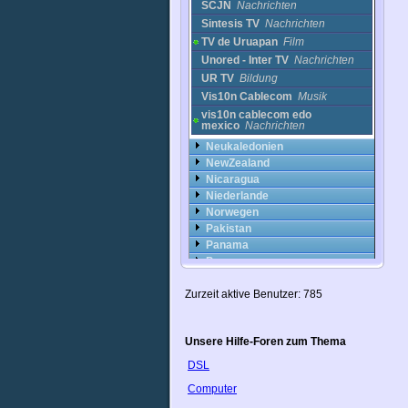
SCJN
Nachrichten
Sintesis TV
Nachrichten
TV de Uruapan
Film
Unored - Inter TV
Nachrichten
UR TV
Bildung
Vis10n Cablecom
Musik
vis10n cablecom edo
mexico
Nachrichten
Neukaledonien
NewZealand
Nicaragua
Niederlande
Norwegen
Pakistan
Panama
Peru
Philippinen
Zurzeit aktive Benutzer: 785
Polen
Portugal
Puerto Rico
Unsere Hilfe-Foren zum Thema
Rumänien
Russland
DSL
Saudi-Arabien
Computer
Schweden