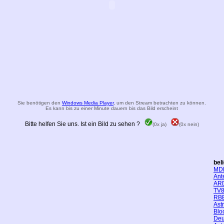
Sie benötigen den
Windows Media Player
, um den Stream betrachten zu können.
Es kann bis zu einer Minute dauern bis das Bild erscheint
Bitte helfen Sie uns. Ist ein Bild zu sehen ?
(0x ja)
(0x nein)
bel
MD
Ant
AR
TV8
RBB
Ast
Blo
Deu