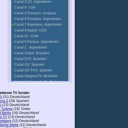
Canal 5 (2)
Argentinien
Canal 6
USA
Canal 6 Durazno
Uruguay
Canal 6 Posadas
Argentinien
Canal 7 Argentina
Argentinien
Canal 8 Agepe
USA
Canal 81
Chile
Canal 9 Parana
Argentinien
Canal C
Argentinien
Canal Doboi
Brasilien
Canal DTV
Brasilien
Canal GV
Spanien
Canal GV TVVi
Spanien
Canal Integraci?n
Brasilien
Canal Parlamento (2)
Portugal
Canal Provincial (2)
Argentinien
iebteste TV Sender
Canal Vasco
Spanien
R
(31) Deutschland
Canal-10 Yuna
ena 3
(28) Spanien
Vision
Dominikanische
D
(23) Deutschland
Republik
 Turkiye
(18) Türkei
Canal-11
Argentinien
 Berlin
(16) Deutschland
ro TV
(13) Deutschland
Canal-13
Argentinien
omberg
(12) Deutschland
Canal-2
Argentinien
tsche Welle
(11) Deutschland