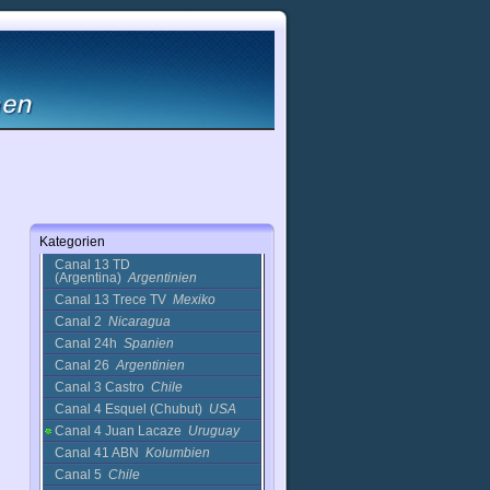
Calabasas, CA]
USA
Camera Italiana
Italien
Campus TV
Deutschland
Cana TV
Dominikanische
Republik
Canal 10
Argentinien
Canal 10 Tucuman
Argentinien
Canal 100
Chile
Canal 11 Paran
Argentinien
Canal 12
Honduras
Canal 13 (sol)
Argentinien
Kategorien
Canal 13 Digital
Spanien
Canal 13 TD
(Argentina)
Argentinien
Canal 13 Trece TV
Mexiko
Canal 2
Nicaragua
Canal 24h
Spanien
Canal 26
Argentinien
Canal 3 Castro
Chile
Canal 4 Esquel (Chubut)
USA
Canal 4 Juan Lacaze
Uruguay
Canal 41 ABN
Kolumbien
Canal 5
Chile