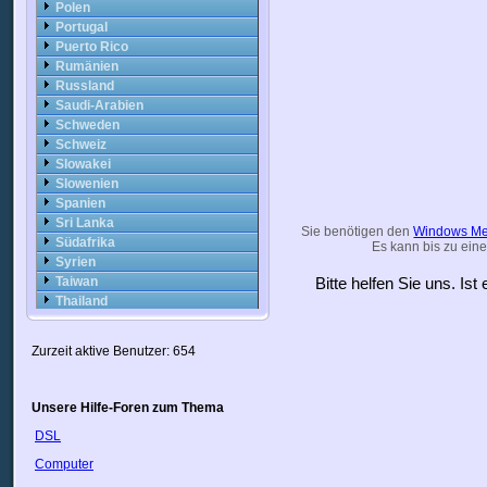
Polen
Portugal
Puerto Rico
Rumänien
Russland
Saudi-Arabien
Schweden
Schweiz
Slowakei
Slowenien
Spanien
Sri Lanka
Sie benötigen den
Windows Me
Südafrika
Es kann bis zu eine
Syrien
Taiwan
Bitte helfen Sie uns. Is
Thailand
Trinidad
Tschechische Republik
Zurzeit aktive Benutzer: 654
Türkei
Ukraine
Ungarn
Unsere Hilfe-Foren zum Thema
Uruguay
DSL
USA
Usbekistan
Computer
Vatikan