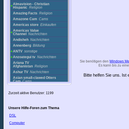
Almavision - Christian
Hispanic
Religion
Amazing Facts
Religion
Amazone Cam
Cams
Americas store
Einkaufen
Americas Value
Channel
Nachrichten
Andisheh
Nachrichten
Annenberg
Bildung
ANTV
sonstige
Anzoategui tv
Nachrichten
Sie benötigen den
Windows Me
Ariana TV
Es kann bis zu eine
Afghanistan
Religion
Ashur TV
Nachrichten
Bitte helfen Sie uns. Is
Asian small-clawed Otters
Cam
Cams
Assyria Sat
Nachrichten
AT TV
Bildung
Zurzeit aktive Benutzer: 1199
ATTV
Bildung
AVC
Einkaufen
Unsere Hilfe-Foren zum Thema
Barn Owl Cam
[California]
Cams
DSL
Baseball Channel
Sport
Computer
BBC Headlines
Nachrichten