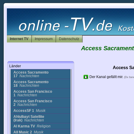
90 rock
Musik
ABC 6 - Action News
Now
Nachrichten
ABC 7 WJLA-TV
Nachrichten
ABC News (2)
Nachrichten
ABC World News
Webcast
Nachrichten
Internet TV
Impressum
Datenschutz
ABC7?S Live Mega Doppler
7000 HD Ra
Nachrichten
Access Sacrament
ABN
Unterhaltung
Abn Sat 3
Nachrichten
Access
Länder
Sacramento
Nachrichten
Access Sa
Access Sacramento
17
Nachrichten
Der Kanal gefällt mir.
(0x be
Access Sacramento
18
Nachrichten
Access San Francisco
1
Nachrichten
Access San Francisco
2
Nachrichten
AccessSF 1
Musik
Ahlulbayt Satellite
(Irak)
Nachrichten
Al Karma TV
Religion
All Music 2
Musik