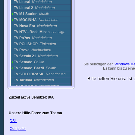
TV Litoral
Nachrichten
TV Litoral 2
Nachrichten
TV M1 Station
Musik
TV MOCINHA
Nachrichten
TV Nova Era
Nachrichten
TV NTV - Rede Minas
sonstige
TV Po?os
Nachrichten
TV POLISHOP
Einkaufen
TV Preve
Nachrichten
TV Seculo 21
Nachrichten
TV Senado
Politik
Sie benötigen den
Windows Me
TV Senado, Brazil
Politik
Es kann bis zu eine
TV STILO BRASIL
Nachrichten
Bitte helfen Sie uns. Is
TV Taruma
Nachrichten
TV UBATUBA
Nachrichten
TV UFES
Nachrichten
Zurzeit aktive Benutzer: 866
TV Uniaou
Nachrichten
TVE-Bahia
Nachrichten
UPF TV
Nachrichten
Unsere Hilfe-Foren zum Thema
Wstation
Nachrichten
DSL
Brunei
Computer
Bulgarien
Chile