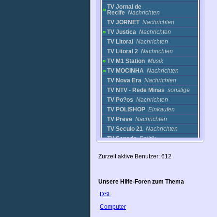
TV Jornal de
Recife
Nachrichten
TV JORNET
Nachrichten
TV Justica
Nachrichten
TV Litoral
Nachrichten
TV Litoral 2
Nachrichten
TV M1 Station
Musik
TV MOCINHA
Nachrichten
TV Nova Era
Nachrichten
TV NTV - Rede Minas
sonstige
TV Po?os
Nachrichten
TV POLISHOP
Einkaufen
TV Preve
Nachrichten
TV Seculo 21
Nachrichten
TV Senado
Politik
TV Senado, Brazil
Politik
Zurzeit aktive Benutzer: 612
TV STILO BRASIL
Nachrichten
TV Taruma
Nachrichten
TV UBATUBA
Nachrichten
Unsere Hilfe-Foren zum Thema
TV UFES
Nachrichten
DSL
TV Uniaou
Nachrichten
TVE-Bahia
Nachrichten
Computer
UPF TV
Nachrichten