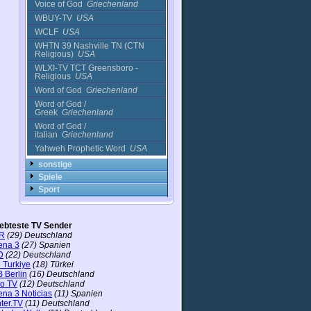
Voice of God
Griechenland
WBUY-TV
USA
WCLF
USA
WHTN 39 Nashville TN (CTN
Religious)
USA
WLXI-TV TCT Greensboro -
Religious
USA
Word of God
Griechenland
Word of God /
Greek
Griechenland
Word of God /
italian
Griechenland
Yahweh Prophetic Word
USA
sonstige
Spiele
Sport
Unterhaltung
iebteste TV Sender
R
(29) Deutschland
ena 3
(27) Spanien
D
(22) Deutschland
 Turkiye
(18) Türkei
 Berlin
(16) Deutschland
ro TV
(12) Deutschland
ena 3 Noticias
(11) Spanien
ter.TV
(11) Deutschland