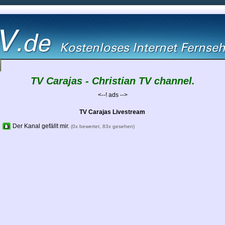
TV Carajas - Christian TV channel.
<--! ads -->
TV Carajas Livestream
Der Kanal gefällt mir.
(0x bewertet, 83x gesehen)