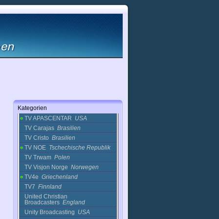
English
England
TBN
Russland
TCT
USA
Teleadoracion
Puerto Rico
Telegracia
USA
Telerestauracion
USA
The Word Network
USA
TRBC
Italien
TRG
Italien
TRT Diyanet
Türkei
TV Amistad
Spanien
Kategorien
TV Aparecida
Brasilien
TV APASCENTAR
USA
TV Carajas
Brasilien
TV Cristo
Brasilien
TV NOE
Tschechische Republik
TV Trwam
Polen
TV Visjon Norge
Norwegen
TV4e
Griechenland
TV7
Finnland
United Christian
Broadcasters
England
Unity Broadcasting
USA