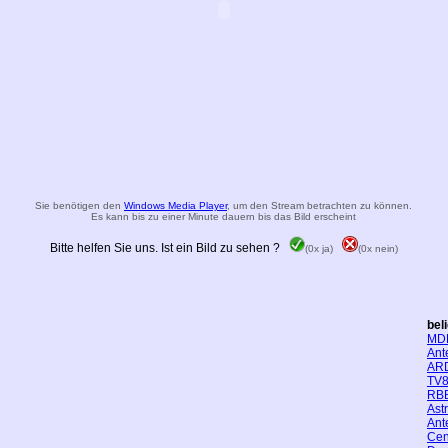
Sie benötigen den
Windows Media Player
, um den Stream betrachten zu können.
Es kann bis zu einer Minute dauern bis das Bild erscheint
Bitte helfen Sie uns. Ist ein Bild zu sehen ?
(0x ja)
(0x nein)
bel
MD
Ant
AR
TV8
RBB
Ast
Ant
Cen