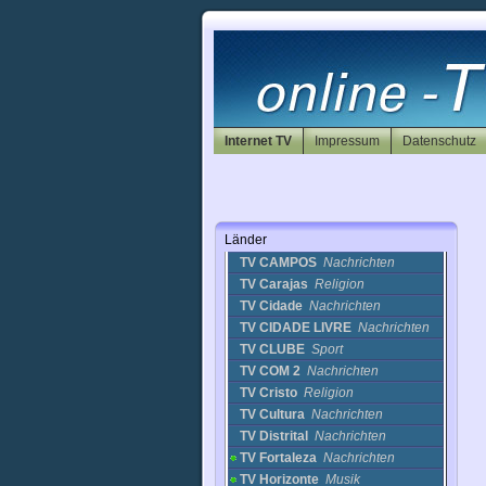
TV Alerj
Nachrichten
TV Alese
Nachrichten
TV ALESP
Nachrichten
TV Altiora
Nachrichten
TV Antares
Nachrichten
TV Aparecida
Religion
Internet TV
Impressum
Datenschutz
TV Assembleia
Leg.
Nachrichten
TV Brasil
Nachrichten
TV Camara
Politik
TV Cambury
Länder
(Brazil)
Nachrichten
TV CAMPOS
Nachrichten
TV Carajas
Religion
TV Cidade
Nachrichten
TV CIDADE LIVRE
Nachrichten
TV CLUBE
Sport
TV COM 2
Nachrichten
TV Cristo
Religion
TV Cultura
Nachrichten
TV Distrital
Nachrichten
TV Fortaleza
Nachrichten
TV Horizonte
Musik