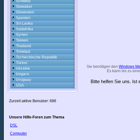
Schweiz
Slowakei
Slowenien
Spanien
Sri Lanka
Südafrika
Syrien
Taiwan
Thailand
Trinidad
Tschechische Republik
Türkei
Sie benötigen den
Windows Me
Ukraine
Es kann bis zu eine
Ungarn
Uruguay
Bitte helfen Sie uns. Is
USA
Usbekistan
Vatikan
Zurzeit aktive Benutzer: 686
Venezuela
VietNam
Weißrussland
Unsere Hilfe-Foren zum Thema
Zypern
Ägypten
DSL
Österreich
Computer