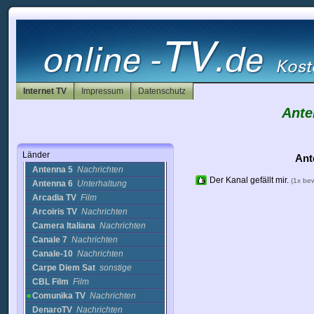
Hongkong
Indien
Indonesien
Irak
Iran
Irland
Island
Internet TV
Impressum
Datenschutz
Israel
Italien
Ante
3 Channel
Nachrichten
AGR TV
Nachrichten
Länder
All Music
Musik
Ant
Antenna 5
Nachrichten
Der Kanal gefällt mir.
(1x be
Antenna 6
Unterhaltung
Arcadia TV
Film
Arcoiris TV
Nachrichten
Camera Italiana
Nachrichten
Canale 7
Nachrichten
Canale-10
Nachrichten
Carpe Diem Sat
sonstige
CBL Film
Film
Comunika TV
Nachrichten
DenaroTV
Nachrichten