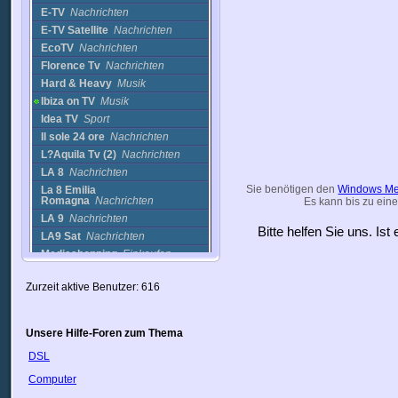
E-TV
Nachrichten
E-TV Satellite
Nachrichten
EcoTV
Nachrichten
Florence Tv
Nachrichten
Hard & Heavy
Musik
Ibiza on TV
Musik
Idea TV
Sport
Il sole 24 ore
Nachrichten
L?Aquila Tv (2)
Nachrichten
LA 8
Nachrichten
Sie benötigen den
Windows Me
La 8 Emilia
Romagna
Nachrichten
Es kann bis zu eine
LA 9
Nachrichten
Bitte helfen Sie uns. Is
LA9 Sat
Nachrichten
Mediashopping
Einkaufen
Mediashopping (2)
Einkaufen
Zurzeit aktive Benutzer: 616
Mediatel
Nachrichten
Msat 1
Nachrichten
Oasi TV
Nachrichten
Unsere Hilfe-Foren zum Thema
Onda TV
Nachrichten
DSL
PACETV
Nachrichten
Pelagos TV
Nachrichten
Computer
Piu Blu
Nachrichten